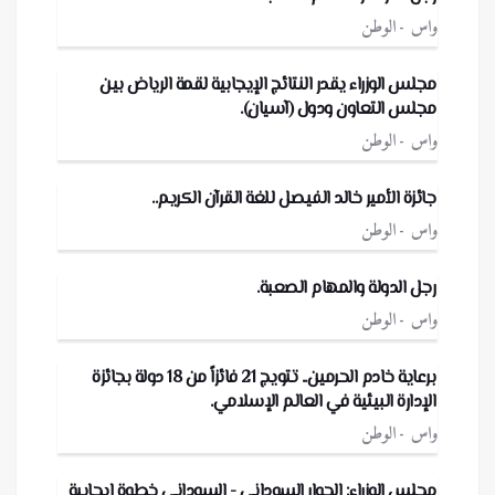
واس
الوطن
مجلس الوزراء يقدر النتائج الإيجابية لقمة الرياض بين
مجلس التعاون ودول (آسيان).
واس
الوطن
جائزة الأمير خالد الفيصل للغة القرآن الكريم..
واس
الوطن
رجل الدولة والمهام الصعبة.
واس
الوطن
برعاية خادم الحرمين.. تتويج 21 فائزاً من 18 دولة بجائزة
الإدارة البيئية في العالم الإسلامي.
واس
الوطن
مجلس الوزراء: الحوار السوداني - السوداني خطوة إيجابية