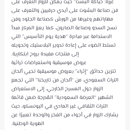
غرزة: حياكة البشت” حيث يمكن للزوار التعرف على
فن صناعة البشوت على أيدي حرفيين والتعرف على
مهاراتهم وغيرها من الورش كصناعة الجلود وفن
نسج السدو وصناعة الصابون، كما يعزز المركز مبدأ
الاستدامة عبر مبادرة “هدية يوم التأسيس” التي
تسلط الضوء على إعادة تدوير البلاستيك وتحويله
تتزين حدائق “إثراء” بعروض موسيقية تحيي ألحان
التراث السعودي، من “ألحان من تاريخنا” التي تجمع
الزوار حول المسرح الخارجي، إلى الاستعراض
الشهير “العرضة السعودية” المُدرجة ضمن قائمة
التراث الثقافي غير المادي في اليونسكو، حيث
يشارك الزوار في أجواء من الفخر والوحدة تعبيرًا عن