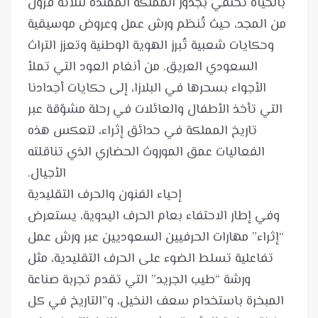
بالحياة تحتفي بجذور المملكة الممتدة لثلاثة قرون
من المجد، حيث تُنظم ورش عمل وعروض موسيقية
وحكايات شعبية تُبرز الهوية الوطنية وتعزز التراث
السعودي العريق. من أنغام العود التي تملأ
الأجواء بسحرها في البلازا، إلى حكايات أجدادنا
التي تأخذ الأطفال والعائلات في رحلة مشوّقة عبر
تاريخ المملكة في حدائق إثراء، لتعكس هذه
الفعاليات عمق الموروث الحضاري الذي تناقلته
وفي إطار الاحتفاء بعام الحرف اليدوية، يستعرض
“إثراء” مهارات الحرفيين السعوديين عبر ورش عمل
تفاعلية تسلط الضوء على الحرف التقليدية، مثل
ورشة “طيب الجريد” التي تقدم تجربة صناعة
المبخرة باستخدام سعف النخيل، و”التاريخ في كل