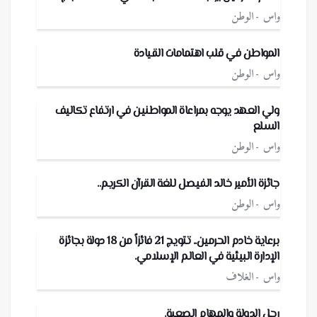
واس
الوطن
المواطن في قلب اهتمامات القيادة
واس
الوطن
ولي العهد يوجه بمراعاة المواطنين في ارتفاع تكاليف
السلع
واس
الوطن
جائزة الأمير خالد الفيصل للغة القرآن الكريم..
واس
الوطن
برعاية خادم الحرمين.. تتويج 21 فائزاً من 18 دولة بجائزة
الإدارة البيئية في العالم الإسلامي.
واس
الغلاف
رجل الدولة والمهام الصعبة.