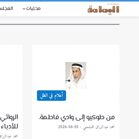
محليات
المجل
أعلام في الظل
من طوكيو إلى وادي فاطمة.
الروائي
للأدباء 
محمد عبدالرزاق القشعمي
2026-08-05
محمد عبدالرزا