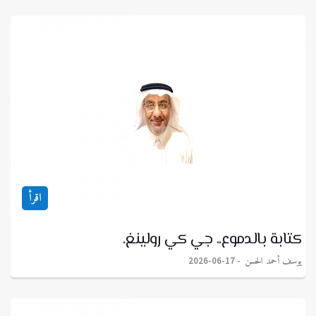
اقرأ
كتابة بالدموع.. جي كي رولينغ.
يوسف أحمد الحسن
2026-06-17