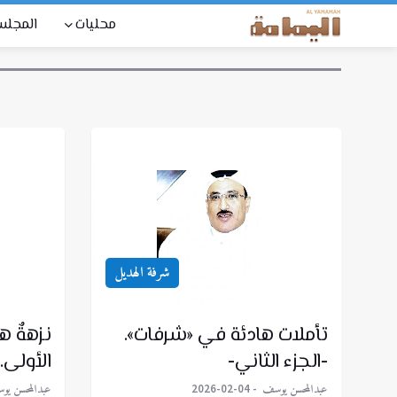
محليات
المجل
شرفة الهديل
تأملات هادئة في «شرفات».
نزهةٌ ه
-الجزء الثاني-
الأولى.
عبدالمحسن يوسف
عبدالمحسن ي
2026-02-04