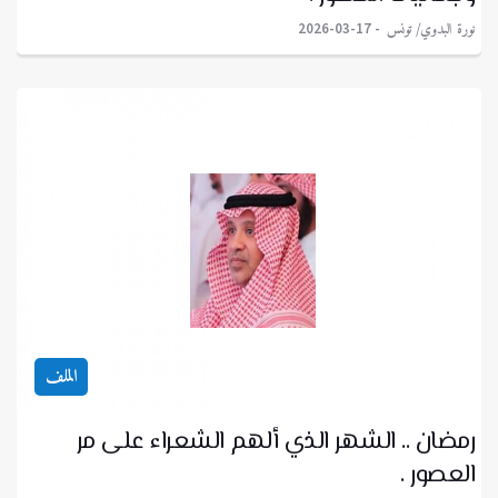
نورة البدوي/ تونس
2026-03-17
الملف
رمضان .. الشهر الذي ألهم الشعراء على مر
العصور .