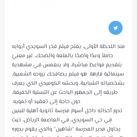
منذ اللحظة الأولى، يفتح فيلم فخر السويدي أبوابه
حاملاً وعدًا واضحًا بالمتعة والضحك، غير معنيّ
بتقديم مواعظ مباشرة، ولا ينغمس في مشهدية
سينمائية فارهة. هو فيلم يصافحك بروحه الشعبية،
بشخصياته الشبابية، وبحسّه الكوميدي الذي يعرف
طريقه إلى الجمهور الباحث عن التسلية الخفيفة،
تدور أحداثه داخل أسوار مدرسة ثانوية أهلية للبنين
في حي السويدي، في العاصمة الرياض، حيث
يحاول مدير المدرسة “شاهين” والذي يقوم بدوره