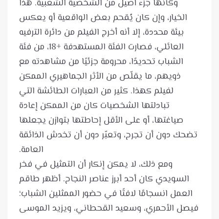
وكأنها جزء أصيل من الشخصية الشعبية. هذا
الخيار، وإن كان يُقحم بعض الواقعية أو يعكس
بيئة محددة، إلا أنه أخرج الفيلم من دائرة الترفيه
العائلي، فصارت الفئة المستهدفة +18، من فئة
الشباب تحديدًا، محرومة جزئيًا من مشاهدته مع
ذويهم، ما يقلّص من الأثر الجماهيري الممكن
لفيلم كهذا. كثير من العبارات الطائشة التي
تبادلتها الشخصيات كان من الممكن إعادة
صياغتها، أو على الأقل إحاطتها بتوازن يجعلها
تضحك دون أن تجرح، وتعبّر دون أن تخدش الذائقة
ومع ذلك، لا يمكن إنكار أن التمثيل في فخر
السويدي كان أحد أبرز عناصر النجاح. أظهر طاقم
العمل انسجامًا لافتًا في حضور الممثلين الشباب؛
فيصل الأحمري، وسعيد القحطاني، ويزيد الموسى