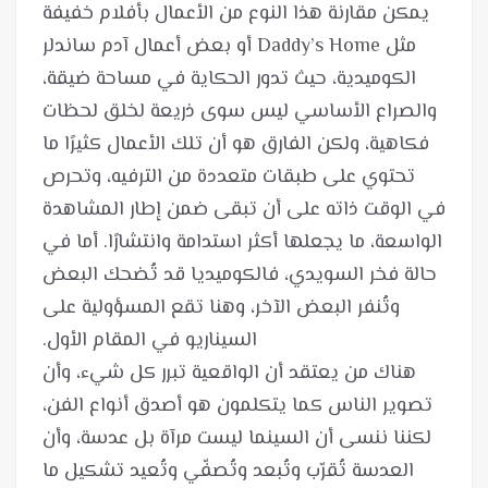
يمكن مقارنة هذا النوع من الأعمال بأفلام خفيفة
مثل Daddy’s Home أو بعض أعمال آدم ساندلر
الكوميدية، حيث تدور الحكاية في مساحة ضيقة،
والصراع الأساسي ليس سوى ذريعة لخلق لحظات
فكاهية، ولكن الفارق هو أن تلك الأعمال كثيرًا ما
تحتوي على طبقات متعددة من الترفيه، وتحرص
في الوقت ذاته على أن تبقى ضمن إطار المشاهدة
الواسعة، ما يجعلها أكثر استدامة وانتشارًا. أما في
حالة فخر السويدي، فالكوميديا قد تُضحك البعض
وتُنفر البعض الآخر، وهنا تقع المسؤولية على
هناك من يعتقد أن الواقعية تبرر كل شيء، وأن
تصوير الناس كما يتكلمون هو أصدق أنواع الفن،
لكننا ننسى أن السينما ليست مرآة بل عدسة، وأن
العدسة تُقرّب وتُبعد وتُصفّي وتُعيد تشكيل ما