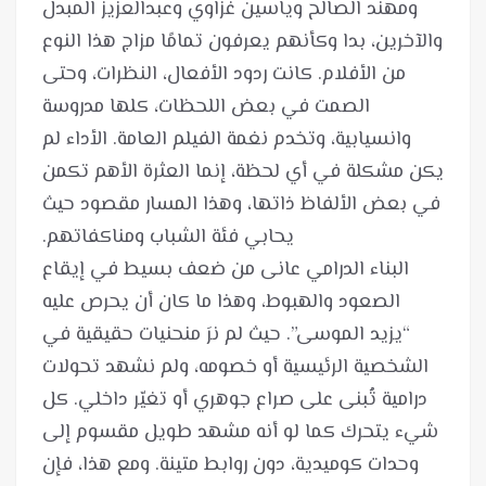
ومهند الصالح وياسين غزاوي وعبدالعزيز المبدل
والآخرين، بدا وكأنهم يعرفون تمامًا مزاج هذا النوع
من الأفلام. كانت ردود الأفعال، النظرات، وحتى
الصمت في بعض اللحظات، كلها مدروسة
وانسيابية، وتخدم نغمة الفيلم العامة. الأداء لم
يكن مشكلة في أي لحظة، إنما العثرة الأهم تكمن
في بعض الألفاظ ذاتها، وهذا المسار مقصود حيث
البناء الدرامي عانى من ضعف بسيط في إيقاع
الصعود والهبوط، وهذا ما كان أن يحرص عليه
“يزيد الموسى”. حيث لم نرَ منحنيات حقيقية في
الشخصية الرئيسية أو خصومه، ولم نشهد تحولات
درامية تُبنى على صراع جوهري أو تغيّر داخلي. كل
شيء يتحرك كما لو أنه مشهد طويل مقسوم إلى
وحدات كوميدية، دون روابط متينة. ومع هذا، فإن