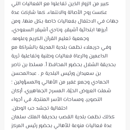
كبير من الزوار الذين تفاعلوا مع الفعاليات التي
عكست روح الأصالة والانتماء، كما شاركت عدة
جهات في الاحتفال بفعاليات خاصة بكل منها، ومن
أبرزها ابتدائية أشيقر، ونادي أشيقر السعودي،
وفي حريملاء نظمت بلدية المدينة بالشراكة مع
الداعمين والرعاة فعاليات وطنية وتفاعلية ثرية
بحديقة الشلال بحضور المحافظ أ. مسلط بن ناصر
بن سعيدان ورئيس البلدية م . عبدالمحسن
الحمادي وجمع غفير من الأهالي والمسؤولين ؛
شملت العروض الحيّة، المسرح الجماهيري، أركان
التصوير، ومساحات الأسر المنتجة، في أجواء
كذلك نظمت بلدية القصب بحديقة الملك سلمان
عدة فعاليات منوعة للأهالي بحضور رئيس المركز