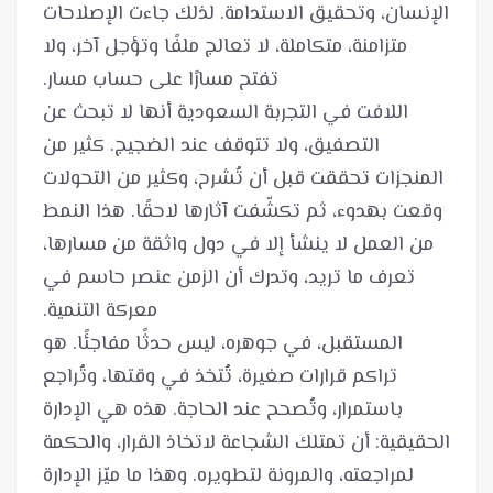
الإنسان، وتحقيق الاستدامة. لذلك جاءت الإصلاحات
متزامنة، متكاملة، لا تعالج ملفًا وتؤجل آخر، ولا
اللافت في التجربة السعودية أنها لا تبحث عن
التصفيق، ولا تتوقف عند الضجيج. كثير من
المنجزات تحققت قبل أن تُشرح، وكثير من التحولات
وقعت بهدوء، ثم تكشّفت آثارها لاحقًا. هذا النمط
من العمل لا ينشأ إلا في دول واثقة من مسارها،
تعرف ما تريد، وتدرك أن الزمن عنصر حاسم في
المستقبل، في جوهره، ليس حدثًا مفاجئًا. هو
تراكم قرارات صغيرة، تُتخذ في وقتها، وتُراجع
باستمرار، وتُصحح عند الحاجة. هذه هي الإدارة
الحقيقية: أن تمتلك الشجاعة لاتخاذ القرار، والحكمة
لمراجعته، والمرونة لتطويره. وهذا ما ميّز الإدارة