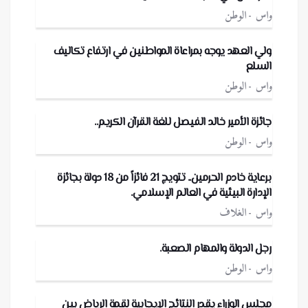
واس
الوطن
ولي العهد يوجه بمراعاة المواطنين في ارتفاع تكاليف
السلع
واس
الوطن
جائزة الأمير خالد الفيصل للغة القرآن الكريم..
واس
الوطن
برعاية خادم الحرمين.. تتويج 21 فائزاً من 18 دولة بجائزة
الإدارة البيئية في العالم الإسلامي.
واس
الغلاف
رجل الدولة والمهام الصعبة.
واس
الوطن
مجلس الوزراء يقدر النتائج الإيجابية لقمة الرياض بين