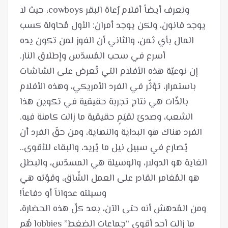
ونعرف أيضاً أفلام رُعاة البقر cowboys، حيث لا
يوجد قانون، ولكن يوجد أمران: الأول مُحاولة كسب
المال بأي ثمن، والثاني أن الفوز لمن تكون يده
إن نوعيّة هذه الأفلام التي تُعرض على الشاشات
باستمرار، تؤثّر في الفرد الأمريكي، وهذه الأفلام
بالذّات هي نتاج تجربة حقيقية في تكوين هذا
الفرد هناك هو البداية والنهاية، ومن حقّ الفرد أن
يُصارع في سبيل نيل ما يُريد، والبقاء للأقوى..
الغاية هو الدولار، والوسيلة هي المسدّس، والبطل
هو المُغامر القادر على العمل الشّاق، وقوّته هي
ومن المُدهش أنه حتى الآن، بعد كلّ هذه الحضارة،
ما زالت أحد أقوى “جماعات الضغط” lobbies هُم