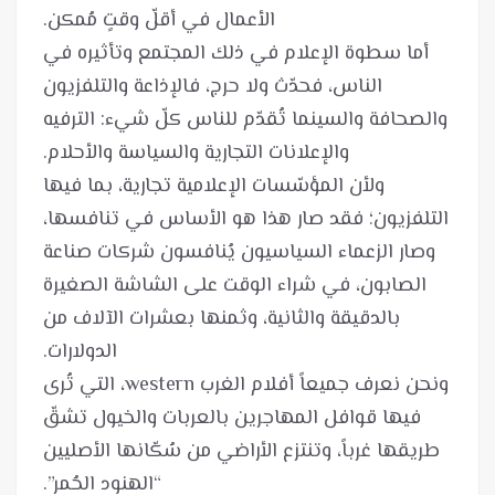
أما سطوة الإعلام في ذلك المجتمع وتأثيره في
الناس، فحدّث ولا حرج، فالإذاعة والتلفزيون
والصحافة والسينما تُقدّم للناس كلّ شيء: الترفيه
ولأن المؤسّسات الإعلامية تجارية، بما فيها
التلفزيون؛ فقد صار هذا هو الأساس في تنافسها،
وصار الزعماء السياسيون يُنافسون شركات صناعة
الصابون، في شراء الوقت على الشاشة الصغيرة
بالدقيقة والثانية، وثمنها بعشرات الآلاف من
ونحن نعرف جميعاً أفلام الغرب western، التي تُرى
فيها قوافل المهاجرين بالعربات والخيول تشقّ
طريقها غرباً، وتنتزع الأراضي من سُكّانها الأصليين