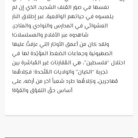
نفسها في صوَر العُنف الشديد، الذي إن لم
يلمسوه في حياتهم الواقعية، عبر إطلاق النار
العشوائي في المدارس والنوادي والمتاجر،
ولقد كان من أعمق الأوتار التي عزفتْ عليها
الصهيونية وجماعات الضغط المؤيّدة لها في
احتلال “فلسطين”، هي المُقارنات غير المُباشرة بين
تجربة “الكيان” والولايات المُتّحدة؛ فكِلاهُما
مُهاجرين، وكِلاهُما طرد شعباً آخر من أرضه، على
أساس حقّ التفوّق والقوّة!