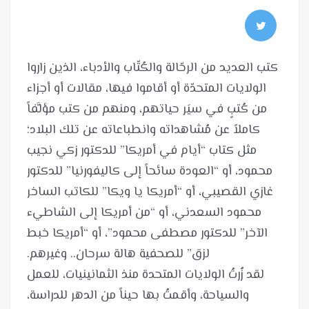
كتب العديد من الرحّالة والكُتّاب والأدباء، الذين زاروا
الولايات المتحدّة أو أقاموا فيها، مقالات أو أجزاء
من كُتبٍ في سيَر حياتهم، ومنهم من كتب مؤلَّفاً
كاملاً عن مُشاهداته وانطباعاته عن تلك البلاد؛
مثل كتاب “أيام في أمريكا” للدكتور زكي نجيب
محمود، أو “العودة سائحاً إلى كاليفورنيا” للدكتور
غازي القصيبي، أو “أمريكا يا ويكا” للكاتب الساخر
محمود السعدني، أو “من أمريكا إلى الشاطيء
الآخر” للدكتور مصطفى محمود”، أو “أمريكا خبط
لقد زُرتُ الولايات المتحدة منذ الثمانينيات، للعمل
والسياحة، وأقمتُ بها حيناً من الدهر للدراسة،