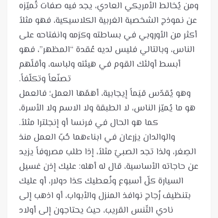
ومن يُخالط الأمريكي العادي، يجد فيه صفات تُميّزه
عن نموذج الشخصية الغربية الكلاسيكية، فهو مثلاً
أكثر من الأوروبي في بساطته وكرَمه وانفتاحه على
الناس، وبالتالي فليس لديه عُقدة “المظهر”، فهو
أبسط أولئك القوم في هيئته ولباسه، وأقلّهم
وهو يُقدّس قيَماً إيجابية، أهمّها العمل؛ فالعمل
هو ما يُميّز الناس، لا الطبقة ولا الاسم ولا الأسرة،
والوالدان يزرعان في ابناءهما حُبّ العمل منذ
الصِغر، ولذا تجد الصبيّ مثلاً، إذا طلب مصروفاً يزيد
عن حاجاته الأساسية، قال له أهله: عليك إذن غسيل
السيارة كلّ أسبوع ونُعطيك كذا دولار، أو عليك
بتنظيف زُجاج نوافذ المنزل والأبواب، أو اذهب إلى
نادي التّنس القريب، حيث يحتاجون إلى أولاد