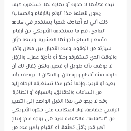
تبدو وكأنها لا حدود أو نهاية لها، تستغرب كيف
ذلك أني لم أُصادف شعباً يستخدم في كلامه
العادي، قدر ما يستخدمه الأمريكي من أرقام:
فأسعار السِلع بأجزائها العشرية، وسِعة خزّان
سيارته من الوقود، وعدد الأميال بين مكان وآخر،
والوقت الذي تستغرقه رحلة أو تأديَة عمل.. والرّجُل
لا يوصَف بأنه طويل أو قصير، ولكن يُقال لك أن
طوله ستّة أقدامٍ وبوصتان، والمكان لا يوصف بأنه
بعيد أو قريب، وإنما تُخبر عمّا تستغرقه الرحلة إليه
وقد لا يبدو في هذا المَيل الواضح إلى التعبير
الرقمي غضاضة، لولا انعكاسه على فكرة الأمريكي
عن “الكفاءة”. فالكفاءة لديه هي بوجه عام: إنتاج
أكبر قدر بأقلّ تكلُفة، أو القيام بأكبر عدد من