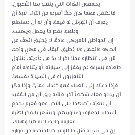
فالطّفل مهما كان حظّ أسرته من الثراء، لابدّ أن
يعرف أن القِرش له قيمة، وأن له أن يستمتع
إن المواطن الأمريكي عادةً، لا يُطيق الكفّ عن
الحركة والعمل ولا يُطيق البقاء في مكانٍ واحد،
لأن في انتظاره عملاً آخر لا بدّ من تأديَته، يتناول
طعامه بسرعة ثم يقفز إلى سيارته، أو يتناوله أمام
فإذا دعاك إلى الغداء فهو “غداء عمل”، وإذا فكّر
أن يدعو معك شخصاً آخر، فلأنه يرى أن من المُفيد
أن يتعرّف أحدكما على الآخر. وهو مُغرم بجمع
أسماء المعارف وعناوينهم، ويشعر بالفخر لكثرة
إن في بلدٍ له مثل ما للولايات المتّحدة من موارد