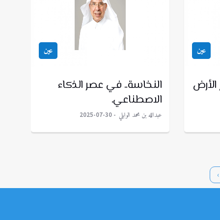
عين
عين
 الأرض
النخاسة.. في عصر الذكاء
الاصطناعي.
عبدالله بن محمد الوابلي
2025-07-30
›