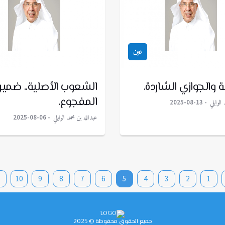
عين
 والجوازي الشاردة.
الشعوب الأصلية.. ضمير
المفجوع.
الوابلي
2025-08-13
عبدالله بن محمد الوابلي
2025-08-06
10
9
8
7
6
5
4
3
2
1
جميع الحقوق محفوظة © 2025