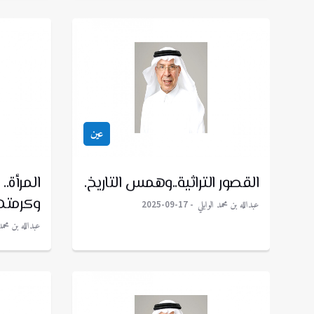
عين
القصور التراثية..وهمس التاريخ.
المرأة..
وكرمتها
عبدالله بن محمد الوابلي
2025-09-17
عبدالله بن محمد 